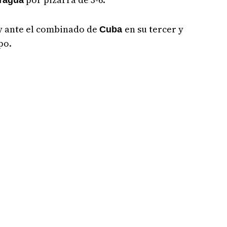
ragua
y ante el combinado de
en su tercer y
Cuba
po.