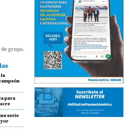
 de grupo.
das
 la
 campeón
ta para
Sucre
una serie
ayor