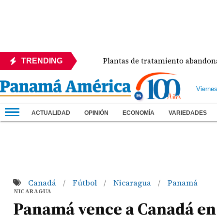
zo del Día
Plantas de tratamiento abandonadas co
TRENDING
Vierne
ACTUALIDAD
OPINIÓN
ECONOMÍA
VARIEDADES
Canadá
Fútbol
Nicaragua
Panamá
/
/
/
NICARAGUA
Panamá vence a Canadá en 