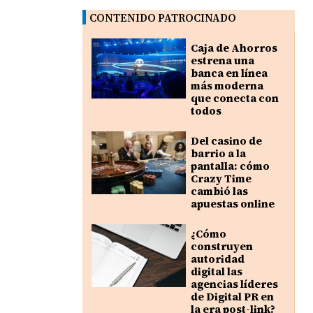
CONTENIDO PATROCINADO
Caja de Ahorros
estrena una
banca en línea
más moderna
que conecta con
todos
Del casino de
barrio a la
pantalla: cómo
Crazy Time
cambió las
apuestas online
¿Cómo
construyen
autoridad
digital las
agencias líderes
de Digital PR en
la era post-link?