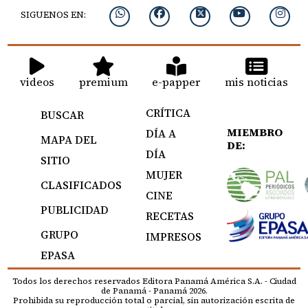
SIGUENOS EN:
videos
premium
e-papper
mis noticias
CRÍTICA
BUSCAR
MIEMBRO
DÍA A
MAPA DEL
DE:
DÍA
SITIO
MUJER
CLASIFICADOS
CINE
PUBLICIDAD
RECETAS
GRUPO
IMPRESOS
EPASA
Todos los derechos reservados Editora Panamá América S.A. - Ciudad
de Panamá - Panamá 2026.
Prohibida su reproducción total o parcial, sin autorización escrita de