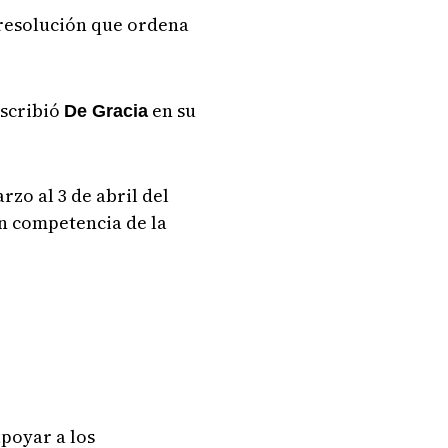
resolución que ordena
escribió
en su
De Gracia
zo al 3 de abril del
on competencia de la
apoyar a los