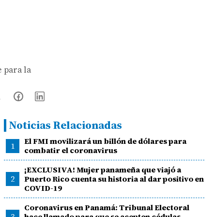
 para la
Noticias Relacionadas
El FMI movilizará un billón de dólares para
1
combatir el coronavirus
¡EXCLUSIVA! Mujer panameña que viajó a
2
Puerto Rico cuenta su historia al dar positivo en
COVID-19
Coronavirus en Panamá: Tribunal Electoral
3
hace llamado para que se acepten cédulas