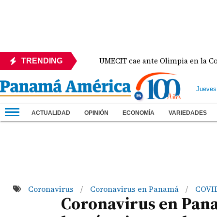
te México
UMECIT cae ante Olimpia en la Copa Cen
TRENDING
Jueves
ACTUALIDAD
OPINIÓN
ECONOMÍA
VARIEDADES
Coronavirus
Coronavirus en Panamá
COVI
/
/
Coronavirus en Pana