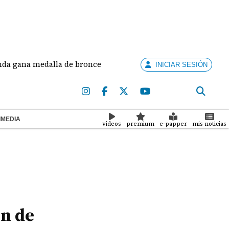
a medalla de bronce en salto largo femenino
José
INICIAR SESIÓN
IMEDIA
videos
premium
e-papper
mis noticias
n de