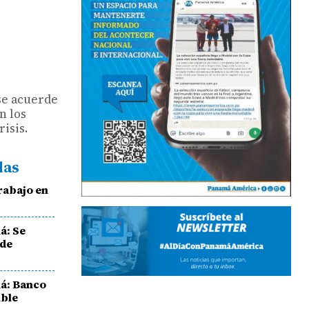
se acuerde
n los
risis.
das
trabajo en
á: Se
 de
á: Banco
ible