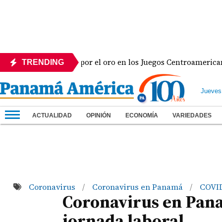
inicana y va por el oro en los Juegos Centroamericanos y de
TRENDING
Jueves
ACTUALIDAD
OPINIÓN
ECONOMÍA
VARIEDADES
Coronavirus
Coronavirus en Panamá
COVI
/
/
Coronavirus en Pan
jornada laboral