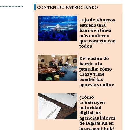
CONTENIDO PATROCINADO
Caja de Ahorros
estrena una
banca en línea
más moderna
que conecta con
todos
Del casino de
barrio a la
pantalla: cómo
Crazy Time
cambió las
apuestas online
¿Cómo
construyen
autoridad
digital las
agencias líderes
de Digital PR en
la era post-link?