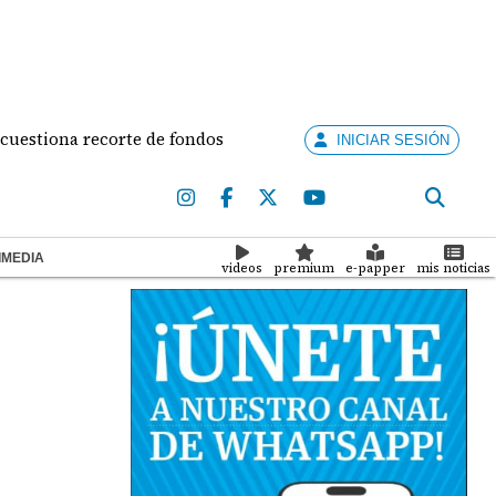
na recorte de fondos anunciado por la alcaldesa
Al
INICIAR SESIÓN
IMEDIA
videos
premium
e-papper
mis noticias