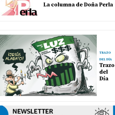
La columna de Doña Perla
TRAZO
DEL DÍA
Trazo
del
Día