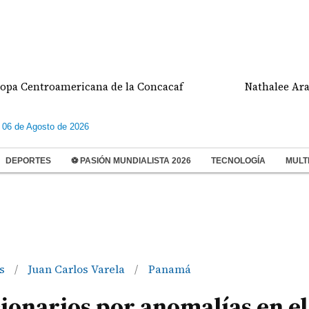
entroamericana de la Concacaf
Nathalee Aranda ga
 06 de Agosto de 2026
DEPORTES
⚽ PASIÓN MUNDIALISTA 2026
TECNOLOGÍA
MULT
os
Juan Carlos Varela
Panamá
/
/
ionarios por anomalías en el