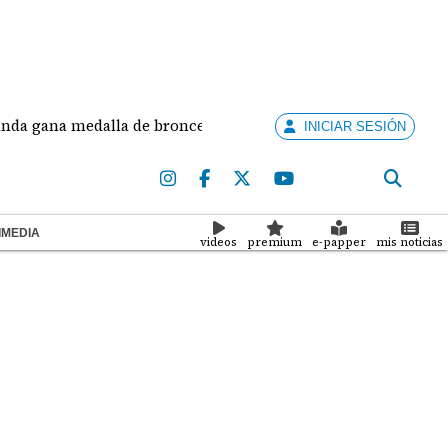
na medalla de bronce en salto largo femenino
Jos
INICIAR SESIÓN
IMEDIA
videos
premium
e-papper
mis noticias