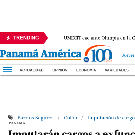
nte México
UMECIT cae ante Olimpia en la Copa C
TRENDING
Jueves
ACTUALIDAD
OPINIÓN
ECONOMÍA
VARIEDADES
Barrios Seguros
Colón
Imputación de carg
/
/
PANAMÁ
Imputarán cargos a exfunc