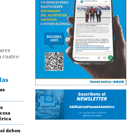
iares
a cuatro
das
las
ra
ncesa
érica
Qué deben