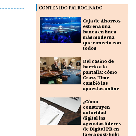
CONTENIDO PATROCINADO
Caja de Ahorros
estrena una
banca en línea
más moderna
que conecta con
todos
Del casino de
barrio a la
pantalla: cómo
Crazy Time
cambió las
apuestas online
¿Cómo
construyen
autoridad
digital las
agencias líderes
de Digital PR en
la era post-link?