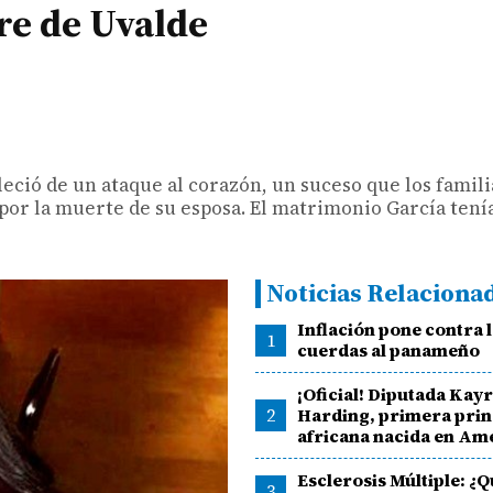
re de Uvalde
lleció de un ataque al corazón, un suceso que los famil
por la muerte de su esposa. El matrimonio García tení
Noticias Relaciona
Inflación pone contra 
1
cuerdas al panameño
¡Oficial! Diputada Kay
2
Harding, primera pri
africana nacida en Am
Esclerosis Múltiple: ¿
3