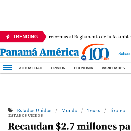
APEDE rechaza reformas al Reglamento de la Asamblea por asi
TRENDING
Sábado
ACTUALIDAD
OPINIÓN
ECONOMÍA
VARIEDADES
Estados Unidos
Mundo
Texas
tiroteo
/
/
/
ESTADOS UNIDOS
Recaudan $2.7 millones pa