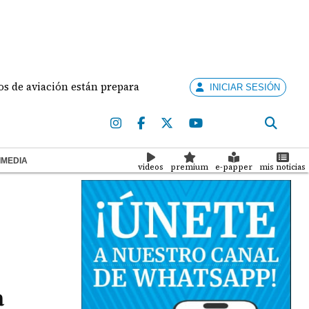
viación están preparados para ejercer la docencia
A
INICIAR SESIÓN
IMEDIA
videos
premium
e-papper
mis noticias
a