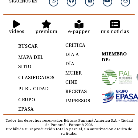
SIGUENOS EN:
videos
premium
e-papper
mis noticias
CRÍTICA
BUSCAR
MIEMBRO
DÍA A
MAPA DEL
DE:
DÍA
SITIO
MUJER
CLASIFICADOS
CINE
PUBLICIDAD
RECETAS
GRUPO
IMPRESOS
EPASA
Todos los derechos reservados Editora Panamá América S.A. - Ciudad
de Panamá - Panamá 2026.
Prohibida su reproducción total o parcial, sin autorización escrita de
su titular.