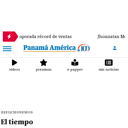
temporada récord de ventas
Jhonnatan Mora se cor
videos
premium
e-papper
mis noticias
REFLEXIONEMOS
El tiempo