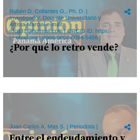
Rubén D. Collantes G., Ph. D. |
Investigador, Docente Universitario y
Artista Marcial e-mail:
rdcg31@hotmail.com | ORCID iD: https:
| | orcid.org | 0000-0002-6094-5458 |
¿Por qué lo retro vende?
Juan Carlos A. Mas S. | Periodista |
Entre el endeudamiento y