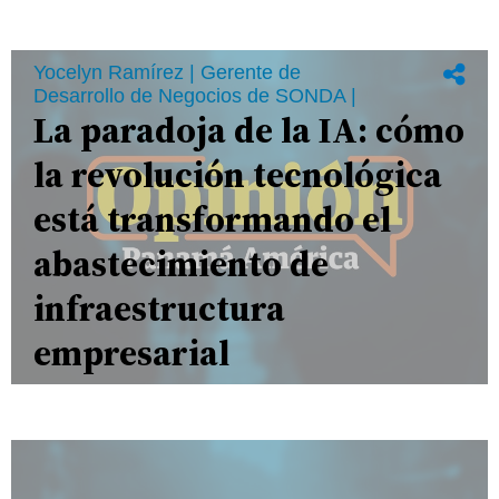
Yocelyn Ramírez | Gerente de
Desarrollo de Negocios de SONDA |
La paradoja de la IA: cómo
la revolución tecnológica
está transformando el
abastecimiento de
infraestructura
empresarial