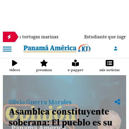
de las tortugas marinas
Estudiante que ingresó co
videos
premium
e-papper
mis noticias
Silvio Guerra Morales
Asamblea constituyente
soberana: El pueblo es su