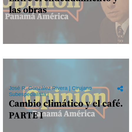
las obras
José R. González Rivera | Cirujano
Subespecialista |
Cambio climático y el café.
PARTE I