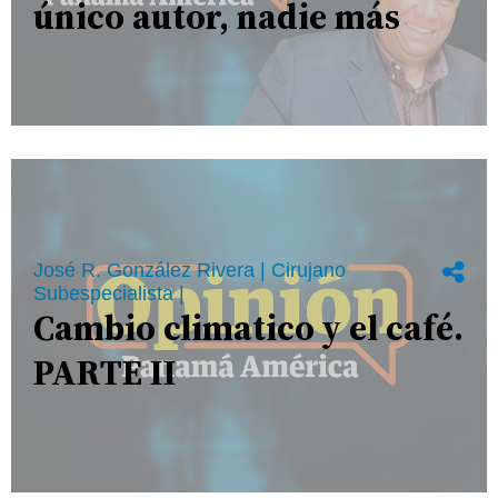
único autor, nadie más
José R. González Rivera | Cirujano
Subespecialista |
Cambio climatico y el café.
PARTE II