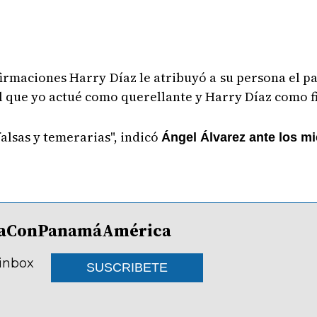
afirmaciones Harry Díaz le atribuyó a su persona el p
l que yo actué como querellante y Harry Díaz como fi
falsas y temerarias", indicó
Ángel Álvarez ante los m
lDíaConPanamáAmérica
 inbox
SUSCRIBETE