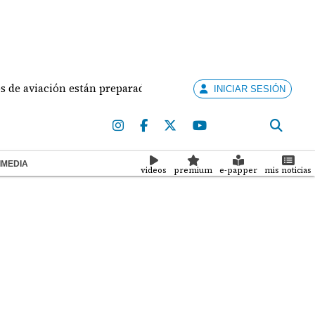
viación están preparados para ejercer la docencia
A
INICIAR SESIÓN
IMEDIA
videos
premium
e-papper
mis noticias