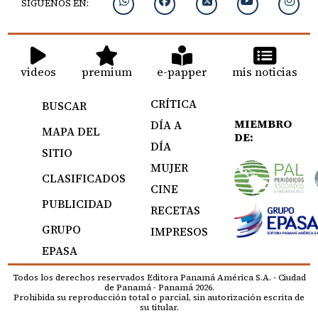
SIGUENOS EN:
videos
premium
e-papper
mis noticias
CRÍTICA
BUSCAR
MIEMBRO
DÍA A
MAPA DEL
DE:
DÍA
SITIO
MUJER
CLASIFICADOS
CINE
PUBLICIDAD
RECETAS
GRUPO
IMPRESOS
EPASA
Todos los derechos reservados Editora Panamá América S.A. - Ciudad
de Panamá - Panamá 2026.
Prohibida su reproducción total o parcial, sin autorización escrita de
su titular.