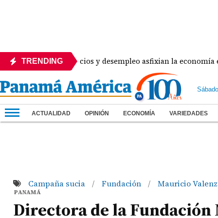
 Cierre de comercios y desempleo asfixian la economía en Agu
TRENDING
Sábado
ACTUALIDAD
OPINIÓN
ECONOMÍA
VARIEDADES
Campaña sucia
Fundación
Mauricio Valen
/
/
PANAMÁ
Directora de la Fundació