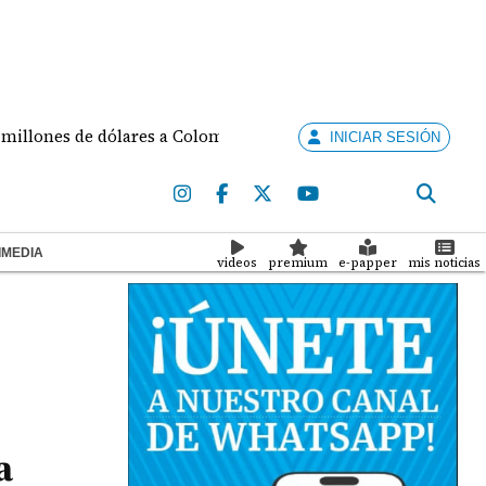
es de dólares a Colombia para seguridad
Fallece Jo
INICIAR SESIÓN
IMEDIA
videos
premium
e-papper
mis noticias
a