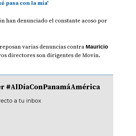
é pasa con la mía'
ón han denunciado el constante acoso por
reposan varias denuncias contra
Mauricio
yos directores son dirigentes de Movin.
tter #AlDíaConPanamáAmérica
recto a tu inbox