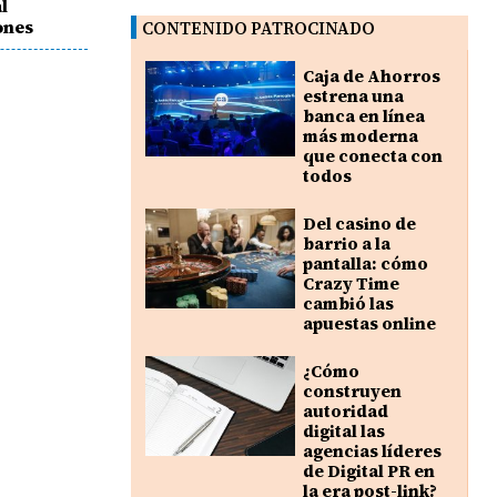
l
ones
CONTENIDO PATROCINADO
Caja de Ahorros
estrena una
banca en línea
más moderna
que conecta con
todos
Del casino de
barrio a la
pantalla: cómo
Crazy Time
cambió las
apuestas online
¿Cómo
construyen
autoridad
digital las
agencias líderes
de Digital PR en
la era post-link?