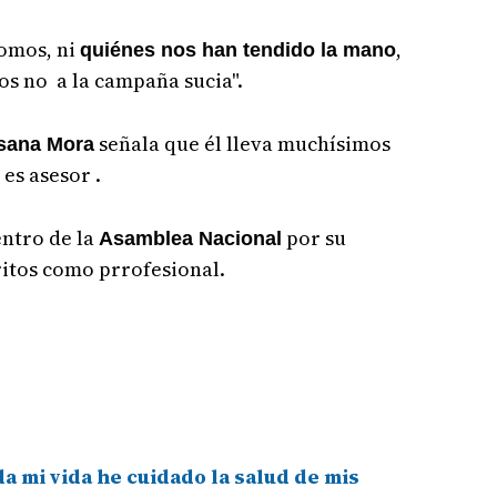
omos, ni
,
quiénes nos han tendido la mano
os no a la campaña sucia".
señala que él lleva muchísimos
usana Mora
es asesor .
entro de la
por su
Asamblea Nacional
ritos como prrofesional.
da mi vida he cuidado la salud de mis