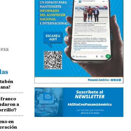
resa
das
 Rubén
bana?
 franco
udaron a
rrillo'?
eno en
eración