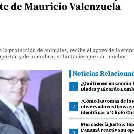
rte de Mauricio Valenzuela
a la protección de animales, recibe el apoyo de la emp
e aportan y de miembros voluntarios que son muchos.
Noticias Relaciona
¿Qué tienen en común
1
Blades y Ricardo Lom
¿Cómo las tomas de los
2
observadores ticos ay
identificar a 'Cholo Cho
Mercadería Justo & Bu
Panamá reactiva su op
3