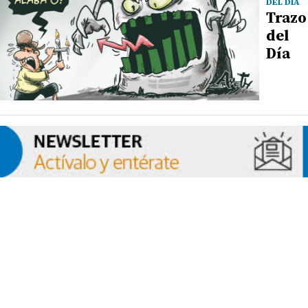
DEL DÍA
Trazo
del
Día