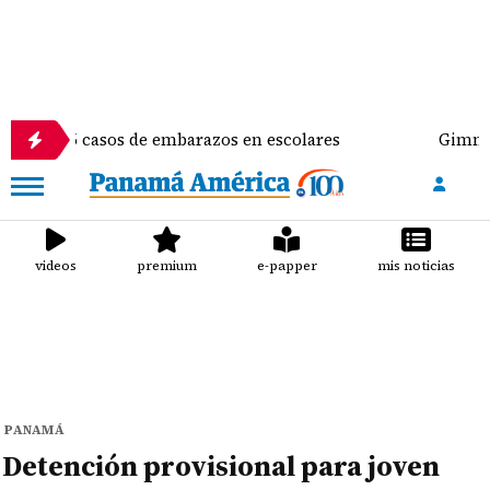
asos de embarazos en escolares
Gimnasta Alyiah Li
videos
premium
e-papper
mis noticias
PANAMÁ
Detención provisional para joven