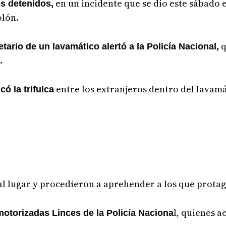
en un incidente que se dio este sábado 
os detenidos,
olón.
q
etario de un lavamático alertó a la Policía Nacional,
.
entre los extranjeros dentro del lavamá
ó la trifulca
al lugar y procedieron a aprehender a los que protag
l, quienes a
otorizadas Linces de la Policía Naciona