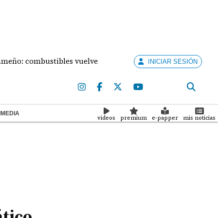
stibles vuelven a subir este viernes
Mal tiempo pr
INICIAR SESIÓN
IMEDIA
videos
premium
e-papper
mis noticias
ático