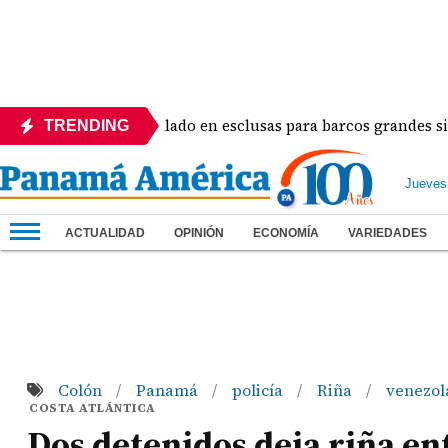
ará el calado en esclusas para barcos grandes sin recortar tr
TRENDING
Jueves
ACTUALIDAD
OPINIÓN
ECONOMÍA
VARIEDADES
Colón
Panamá
policía
Riña
venezol
/
/
/
/
COSTA ATLÁNTICA
Dos detenidos deja riña en