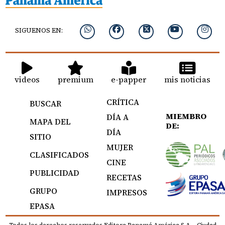
SIGUENOS EN:
videos
premium
e-papper
mis noticias
CRÍTICA
BUSCAR
MIEMBRO
DÍA A
MAPA DEL
DE:
DÍA
SITIO
MUJER
CLASIFICADOS
CINE
PUBLICIDAD
RECETAS
GRUPO
IMPRESOS
EPASA
Todos los derechos reservados Editora Panamá América S.A. - Ciudad