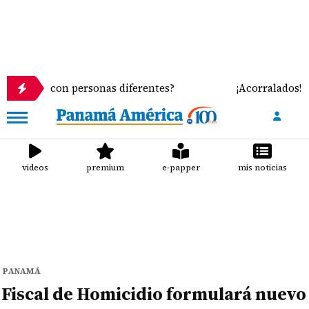
n personas diferentes?
¡Acorralados! Leche import
videos
premium
e-papper
mis noticias
PANAMÁ
Fiscal de Homicidio formulará nuevo