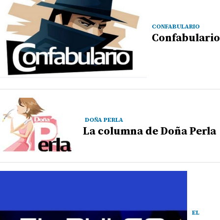
CONFABULARIO
Confabulario
DOÑA PERLA
La columna de Doña Perla
EL