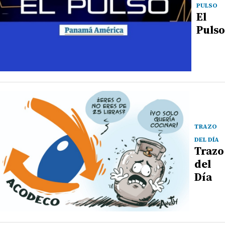
PULSO
El
Pulso
TRAZO
DEL DÍA
Trazo
del
Día