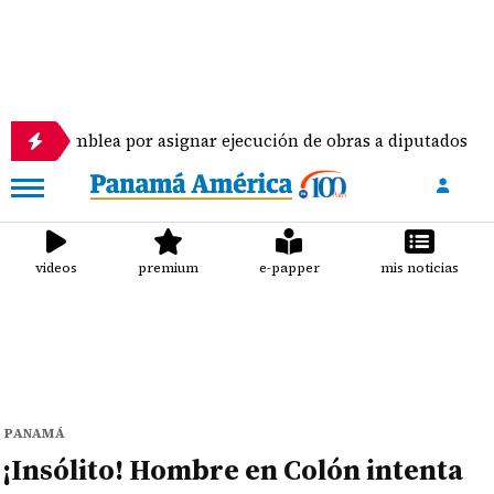
a por asignar ejecución de obras a diputados
Pilo
videos
premium
e-papper
mis noticias
PANAMÁ
¡Insólito! Hombre en Colón intenta