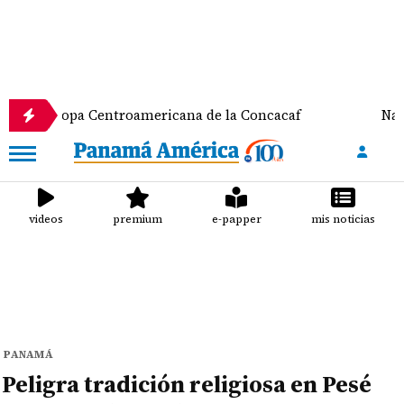
a Centroamericana de la Concacaf
Nathalee Aranda
videos
premium
e-papper
mis noticias
PANAMÁ
Peligra tradición religiosa en Pesé