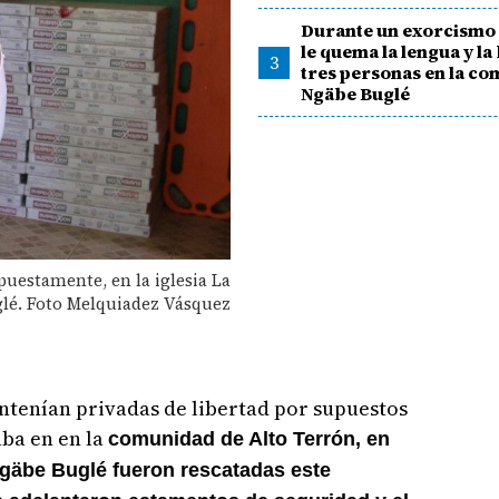
Durante un exorcismo 
le quema la lengua y la
3
tres personas en la c
Ngäbe Buglé
puestamente, en la iglesia La
lé. Foto Melquiadez Vásquez
ntenían privadas de libertad por supuestos
aba en en la
comunidad de Alto Terrón, en
äbe Buglé fueron rescatadas este