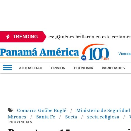
stas Emergentes: ¿Quiénes brillaron en este certamen?
TRENDING
Vierne
ACTUALIDAD
OPINIÓN
ECONOMÍA
VARIEDADES
Comarca Gnöbe Buglé
Ministerio de Seguridad
/
Mirones
Santa Fe
Secta
secta religiosa
/
/
/
/
PROVINCIAS