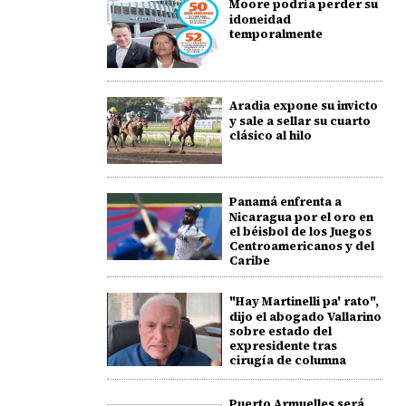
Moore podría perder su
idoneidad
temporalmente
Aradia expone su invicto
y sale a sellar su cuarto
clásico al hilo
Panamá enfrenta a
Nicaragua por el oro en
el béisbol de los Juegos
Centroamericanos y del
Caribe
"Hay Martinelli pa' rato",
dijo el abogado Vallarino
sobre estado del
expresidente tras
cirugía de columna
Puerto Armuelles será