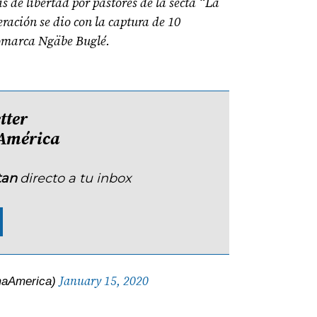
 de libertad por pastores de la secta “La
ración se dio con la captura de 10
Comarca Ngäbe Buglé.
tter
América
tan
directo a tu inbox
January 15, 2020
aAmerica)