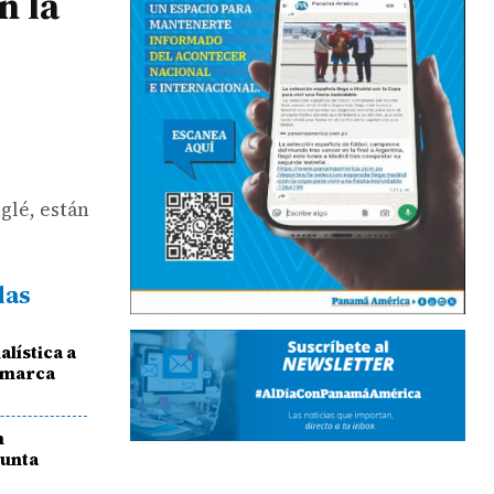
n la
glé, están
das
lística a
comarca
n
sunta