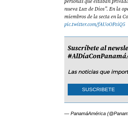
personas que estaban privadas
nueva Luz de Dios”. En la ope
miembros de la secta en la 
pic.twitter.com/fAUoOFziQ5
Suscríbete al newsle
#AlDíaConPanamá
Las noticias que impor
SUSCRIBETE
— PanamáAmérica (@Panam