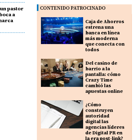
CONTENIDO PATROCINADO
un pastor
 boca a
omarca
Caja de Ahorros
estrena una
banca en línea
más moderna
que conecta con
todos
Del casino de
barrio a la
pantalla: cómo
Crazy Time
cambió las
apuestas online
¿Cómo
construyen
autoridad
digital las
agencias líderes
de Digital PR en
la era post-link?