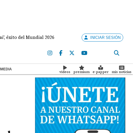
o del Mundial 2026
Mulino llega a Colombia para inv
INICIAR SESIÓN
IMEDIA
videos
premium
e-papper
mis noticias