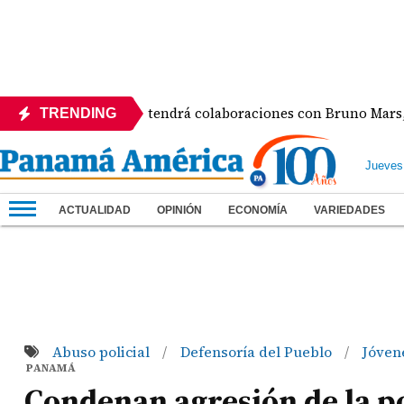
bum de Karol G tendrá colaboraciones con Bruno Mars, Drake,
TRENDING
Jueves
ACTUALIDAD
OPINIÓN
ECONOMÍA
VARIEDADES
Abuso policial
Defensoría del Pueblo
Jóven
/
/
PANAMÁ
Condenan agresión de la po