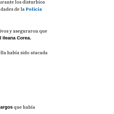
durante los disturbios
idades de la
Policía
tivos y aseguraron que
l Ileana Corea.
lla había sido atacada
que había
 cargos