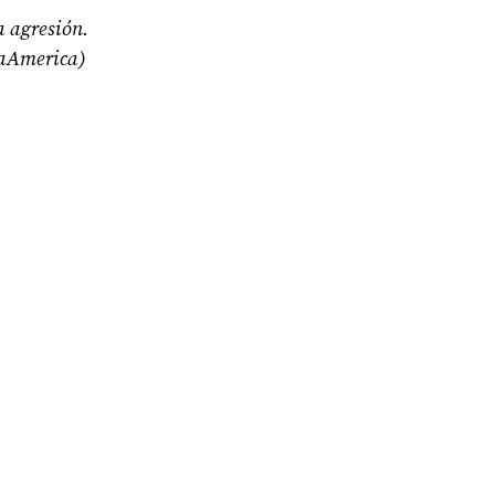
a agresión.
aAmerica)