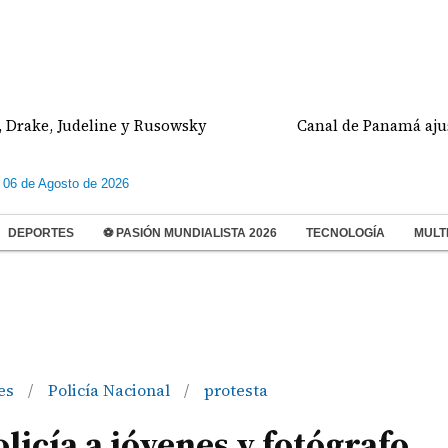
 Judeline y Rusowsky
Canal de Panamá ajustará el 
 06 de Agosto de 2026
DEPORTES
⚽ PASIÓN MUNDIALISTA 2026
TECNOLOGÍA
MULT
es
Policía Nacional
protesta
/
/
licía a jóvenes y fotógrafo