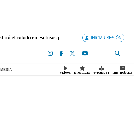
calado en esclusas para barcos grandes sin recortar tránsitos
INICIAR SESIÓN
IMEDIA
videos
premium
e-papper
mis noticias