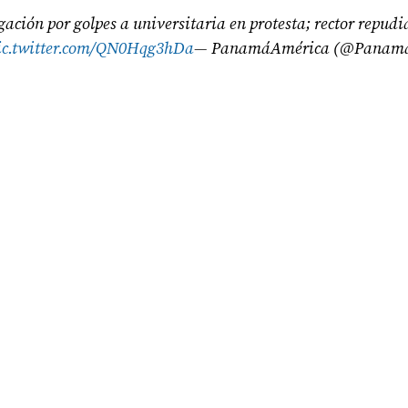
ación por golpes a universitaria en protesta; rector repudi
ic.twitter.com/QN0Hqg3hDa
— PanamáAmérica (@Panam