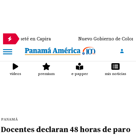
en Capira
Nuevo Gobierno de Colombia discute pri
videos
premium
e-papper
mis noticias
PANAMÁ
Docentes declaran 48 horas de paro