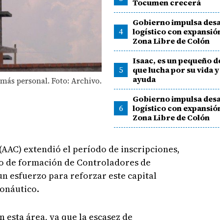
Tocumen crecerá
Gobierno impulsa desa
4
logístico con expansión
Zona Libre de Colón
Isaac, es un pequeño d
5
que lucha por su vida y
ayuda
más personal. Foto: Archivo.
Gobierno impulsa desa
6
logístico con expansión
Zona Libre de Colón
(AAC) extendió el período de inscripciones,
urso de formación de Controladores de
n esfuerzo para reforzar este capital
onáutico.
 esta área, ya que la escasez de