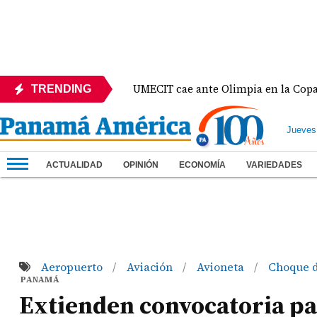
México
UMECIT cae ante Olimpia en la Copa Centr
TRENDING
Jueves
ACTUALIDAD
OPINIÓN
ECONOMÍA
VARIEDADES
Aeropuerto
Aviación
Avioneta
Choque 
/
/
/
PANAMÁ
Extienden convocatoria pa