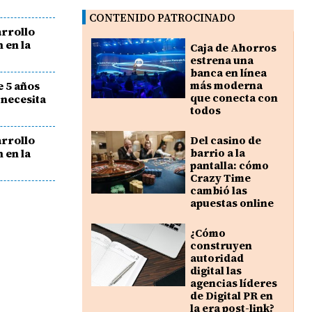
CONTENIDO PATROCINADO
rrollo
 en la
Caja de Ahorros
estrena una
banca en línea
e 5 años
más moderna
que conecta con
 necesita
todos
rrollo
Del casino de
 en la
barrio a la
pantalla: cómo
Crazy Time
cambió las
apuestas online
¿Cómo
construyen
autoridad
digital las
agencias líderes
de Digital PR en
la era post-link?