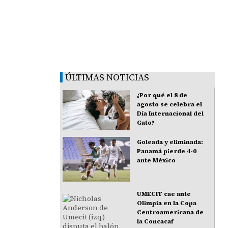
ÚLTIMAS NOTICIAS
¿Por qué el 8 de
agosto se celebra el
Día Internacional del
Gato?
Goleada y eliminada:
Panamá pierde 4-0
ante México
UMECIT cae ante
Olimpia en la Copa
Centroamericana de
la Concacaf