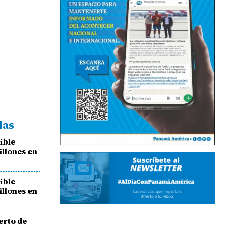
das
ible
illones en
ible
illones en
erto de