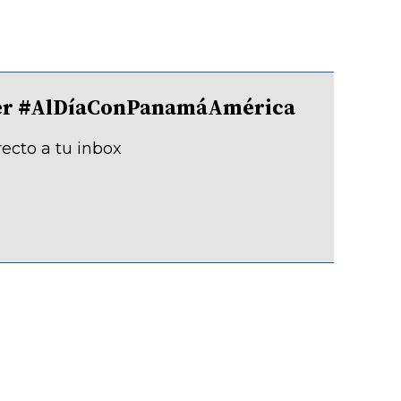
tter #AlDíaConPanamáAmérica
recto a tu inbox