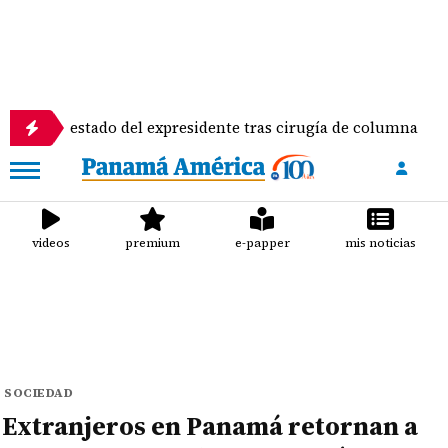
tado del expresidente tras cirugía de columna
Inspe
videos
premium
e-papper
mis noticias
SOCIEDAD
Extranjeros en Panamá retornan a