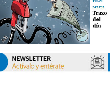
TRAZO
DEL DÍA
Trazo
del
día