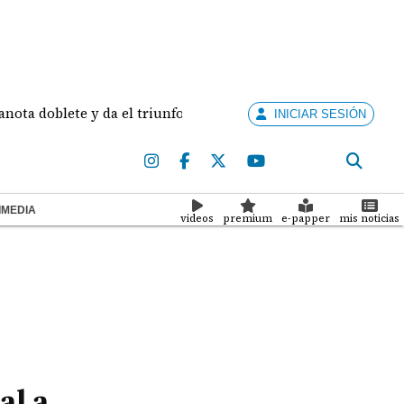
oblete y da el triunfo a la Universidad Católica
Con
INICIAR SESIÓN
IMEDIA
videos
premium
e-papper
mis noticias
al a