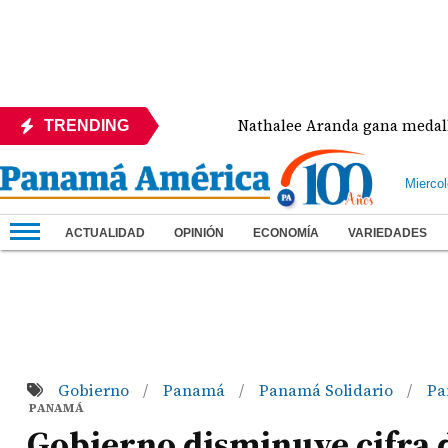
e la Concacaf
Nathalee Aranda gana medalla de br
TRENDING
Mierco
ACTUALIDAD
OPINIÓN
ECONOMÍA
VARIEDADES
Gobierno
Panamá
Panamá Solidario
Pa
/
/
/
PANAMÁ
Gobierno disminuye cifra de