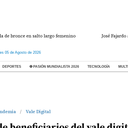
once en salto largo femenino
José Fajardo anota d
les 05 de Agosto de 2026
DEPORTES
⚽ PASIÓN MUNDIALISTA 2026
TECNOLOGÍA
MULT
ndemia
Vale Digital
/
 beneficiarios del vale digit