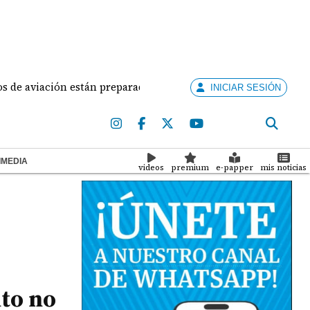
viación están preparados para ejercer la docencia
A
INICIAR SESIÓN
IMEDIA
videos
premium
e-papper
mis noticias
nto no