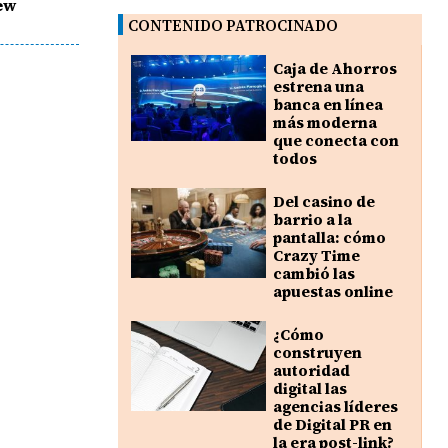
ew
CONTENIDO PATROCINADO
Caja de Ahorros
estrena una
banca en línea
más moderna
que conecta con
todos
Del casino de
barrio a la
pantalla: cómo
Crazy Time
cambió las
apuestas online
¿Cómo
construyen
autoridad
digital las
agencias líderes
de Digital PR en
la era post-link?