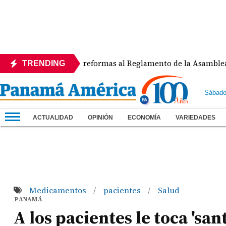
APEDE rechaza reformas al Reglamento de la Asamblea por asi
TRENDING
Sábado
ACTUALIDAD
OPINIÓN
ECONOMÍA
VARIEDADES
Medicamentos
pacientes
Salud
/
/
PANAMÁ
A los pacientes le toca 's