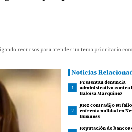
digando recursos para atender un tema prioritario como
Noticias Relaciona
Presentan denuncia
1
administrativa contra 
Baloisa Marquínez
Juez contradijo su fall
2
enfrenta nulidad en N
Business
Reputación de bancos 