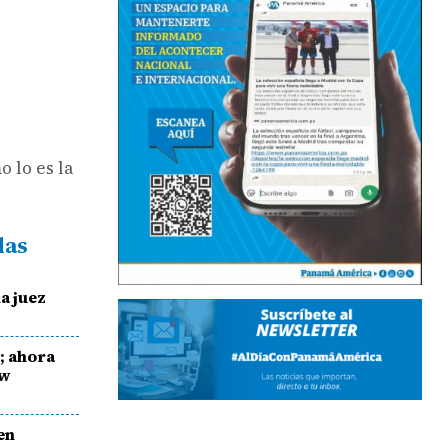
 lo es la
das
la juez
o; ahora
ew
en