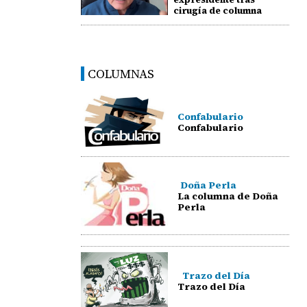
cirugía de columna
COLUMNAS
Confabulario
Confabulario
Doña Perla
La columna de Doña
Perla
Trazo del Día
Trazo del Día