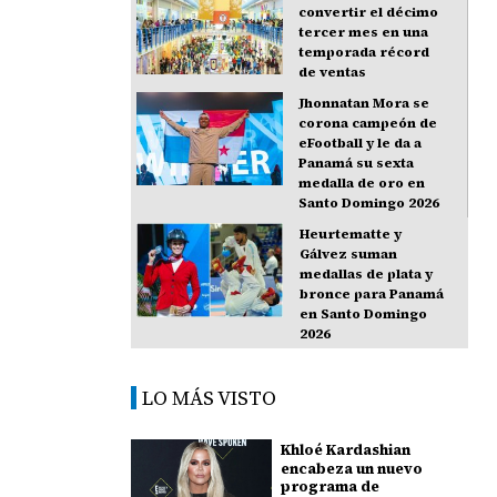
convertir el décimo
tercer mes en una
temporada récord
de ventas
Jhonnatan Mora se
corona campeón de
eFootball y le da a
Panamá su sexta
medalla de oro en
Santo Domingo 2026
Heurtematte y
Gálvez suman
medallas de plata y
bronce para Panamá
en Santo Domingo
2026
LO MÁS VISTO
Khloé Kardashian
encabeza un nuevo
programa de