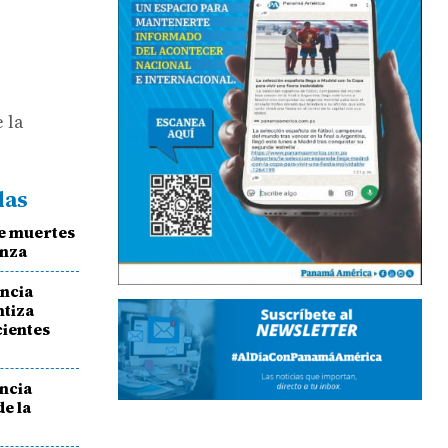
 la
das
de muertes
enza
ancia
ntiza
cientes
encia
e la