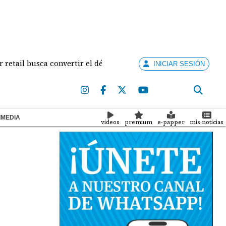
il busca convertir el décimo tercer mes en una temporada réc
INICIAR SESIÓN
IMEDIA
videos
premium
e-papper
mis noticias