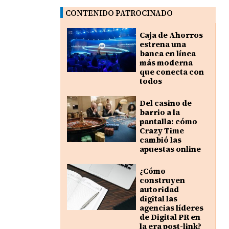
CONTENIDO PATROCINADO
Caja de Ahorros
estrena una
banca en línea
más moderna
que conecta con
todos
Del casino de
barrio a la
pantalla: cómo
Crazy Time
cambió las
apuestas online
¿Cómo
construyen
autoridad
digital las
agencias líderes
de Digital PR en
la era post-link?