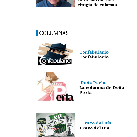
cirugía de columna
COLUMNAS
Confabulario
Confabulario
Doña Perla
La columna de Doña
Perla
Trazo del Día
Trazo del Día