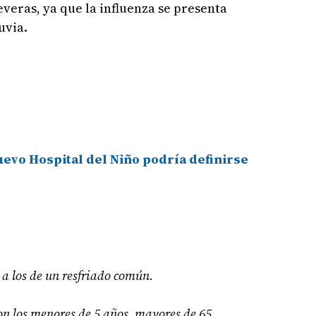
veras, ya que la influenza se presenta
uvia.
uevo Hospital del Niño podría definirse
 a los de un resfriado común.
n los menores de 5 años, mayores de 65