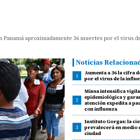
 en Panamá aproximadamente 36 muertes por el virus de
Noticias Relaciona
Aumenta a 36 la cifra 
1
por el virus de la influ
Minsa intensifica vigil
epidemiológica y gara
2
atención expedita a pa
con influenza
Instituto Gorgas: la ci
3
prevalecerá en medio d
ciudad