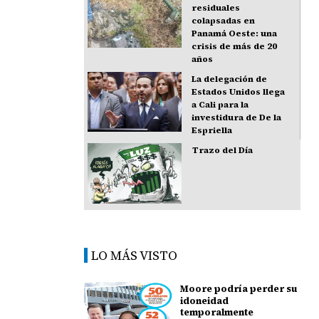
residuales
colapsadas en
Panamá Oeste: una
crisis de más de 20
años
La delegación de
Estados Unidos llega
a Cali para la
investidura de De la
Espriella
Trazo del Día
LO MÁS VISTO
Moore podría perder su
idoneidad
temporalmente