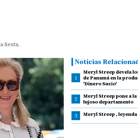
 fiesta.
Noticias Relaciona
Meryl Streep devela lo
1
de Panamá en la produ
'Dinero Sucio'
Meryl Streep pone a la
2
lujoso departamento
Meryl Streep , leyenda 
3