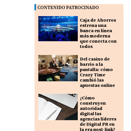
CONTENIDO PATROCINADO
Caja de Ahorros
estrena una
banca en línea
más moderna
que conecta con
todos
Del casino de
barrio a la
pantalla: cómo
Crazy Time
cambió las
apuestas online
¿Cómo
construyen
autoridad
digital las
agencias líderes
de Digital PR en
la era post-link?