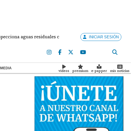
ona aguas residuales colapsadas en Panamá Oeste: una crisis d
INICIAR SESIÓN
IMEDIA
videos
premium
e-papper
mis noticias