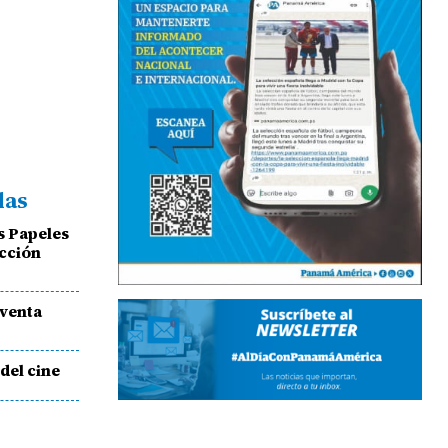
das
s Papeles
cción
 venta
del cine