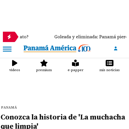
to?
Goleada y eliminada: Panamá pierde 4-0 ante 
videos
premium
e-papper
mis noticias
PANAMÁ
Conozca la historia de 'La muchacha
que limpia'