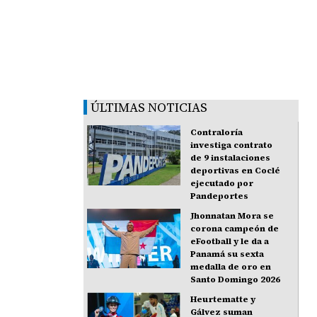
ÚLTIMAS NOTICIAS
Contraloría
investiga contrato
de 9 instalaciones
deportivas en Coclé
ejecutado por
Pandeportes
Jhonnatan Mora se
corona campeón de
eFootball y le da a
Panamá su sexta
medalla de oro en
Santo Domingo 2026
Heurtematte y
Gálvez suman