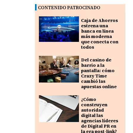
CONTENIDO PATROCINADO
Caja de Ahorros
estrena una
banca en línea
más moderna
que conecta con
todos
Del casino de
barrio a la
pantalla: cómo
Crazy Time
cambió las
apuestas online
¿Cómo
construyen
autoridad
digital las
agencias líderes
de Digital PR en
la era post-link?