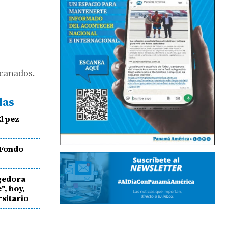
acanados.
das
l pez
 Fondo
gedora
", hoy,
rsitario