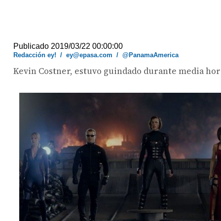
Publicado 2019/03/22 00:00:00
Redacción ey!
/
ey@epasa.com
/
@PanamaAmerica
Kevin Costner, estuvo guindado durante media hora