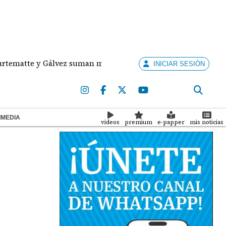
e y Gálvez suman medallas de plata y bronce para Panamá e
INICIAR SESIÓN
IMEDIA
videos
premium
e-papper
mis noticias