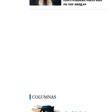
telerrealidad enfocado
en sus amigas
COLUMNAS