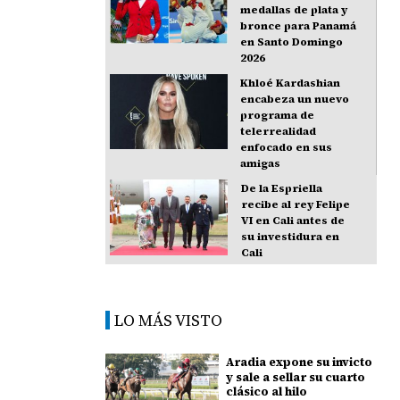
medallas de plata y
bronce para Panamá
en Santo Domingo
2026
Khloé Kardashian
encabeza un nuevo
programa de
telerrealidad
enfocado en sus
amigas
De la Espriella
recibe al rey Felipe
VI en Cali antes de
su investidura en
Cali
LO MÁS VISTO
Aradia expone su invicto
y sale a sellar su cuarto
clásico al hilo