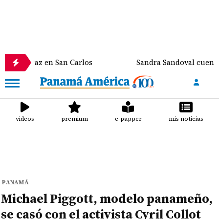
a de Paz en San Carlos
Sandra Sandoval cuenta el 
videos
premium
e-papper
mis noticias
PANAMÁ
Michael Piggott, modelo panameño,
se casó con el activista Cyril Collot