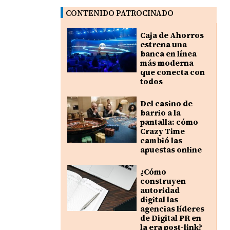
CONTENIDO PATROCINADO
Caja de Ahorros
estrena una
banca en línea
más moderna
que conecta con
todos
Del casino de
barrio a la
pantalla: cómo
Crazy Time
cambió las
apuestas online
¿Cómo
construyen
autoridad
digital las
agencias líderes
de Digital PR en
la era post-link?