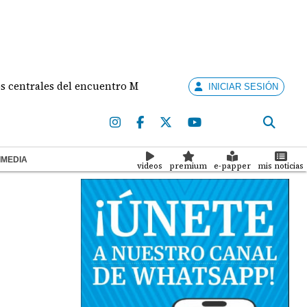
es del encuentro Mulino - de la Espriella
Contral
INICIAR SESIÓN
IMEDIA
videos
premium
e-papper
mis noticias