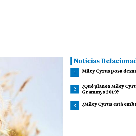
Noticias Relaciona
Miley Cyrus posa desn
1
¿Qué planea Miley Cyru
2
Grammys 2019?
¿Miley Cyrus está emb
3