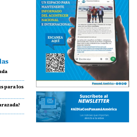
das
uda
s para los
arazada?