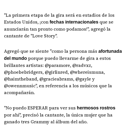
"La primera etapa de la gira será en estadios de los
Estados Unidos, ¡con
que se
fechas internacionales
anunciarán tan pronto como podamos!", agregó la
cantante de "Love Story".
Agregó que se siente "como la persona más
afortunada
porque puedo llevarme de gira a estos
del mundo
brillantes artistas: @paramore, @radvxz,
@phoebebridgers, @girlinred, @whereismuna,
@haimtheband, @gracieabrams, @gayle y
@owennmusic", en referencia a los músicos que la
acompañarán.
"No puedo ESPERAR para ver sus
hermosos rostros
por ahí", precisó la cantante, la única mujer que ha
ganado tres Grammy al álbum del año.