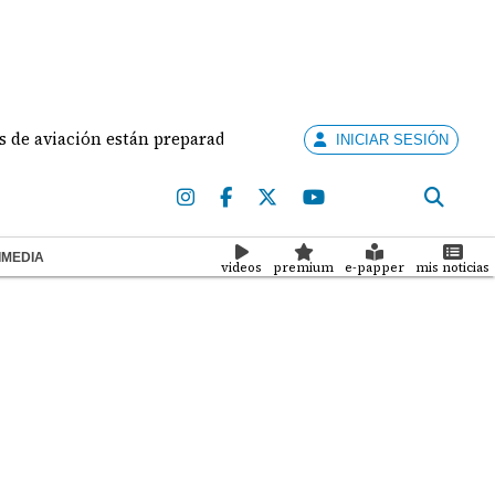
e aviación están preparados para ejercer la docencia
INICIAR SESIÓN
IMEDIA
videos
premium
e-papper
mis noticias