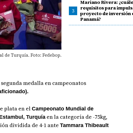
Mariano Rivera: ¿cuále
requisitos para impuls
3
proyecto de inversión 
Panamá?
l de Turquía. Foto: Fedebop.
 segunda medalla en campeonatos
ficionado).
e plata en el
Campeonato Mundial de
en la categoría de -75kg,
Estambul, Turquía
sión dividida de 4-1 ante
Tammara Thibeault