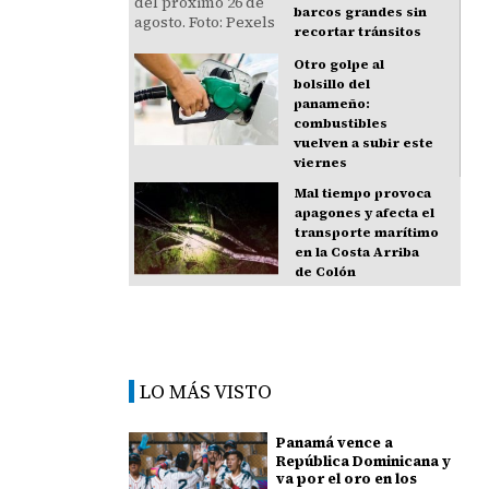
barcos grandes sin
recortar tránsitos
Otro golpe al
bolsillo del
panameño:
combustibles
vuelven a subir este
viernes
Mal tiempo provoca
apagones y afecta el
transporte marítimo
en la Costa Arriba
de Colón
LO MÁS VISTO
Panamá vence a
República Dominicana y
va por el oro en los