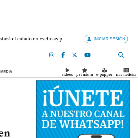
calado en esclusas para barcos grandes sin recortar tránsitos
INICIAR SESIÓN
IMEDIA
videos
premium
e-papper
mis noticias
en