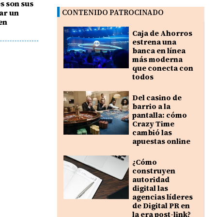
s son sus
ar un
CONTENIDO PATROCINADO
en
Caja de Ahorros
estrena una
banca en línea
más moderna
que conecta con
todos
Del casino de
barrio a la
pantalla: cómo
Crazy Time
cambió las
apuestas online
¿Cómo
construyen
autoridad
digital las
agencias líderes
de Digital PR en
la era post-link?