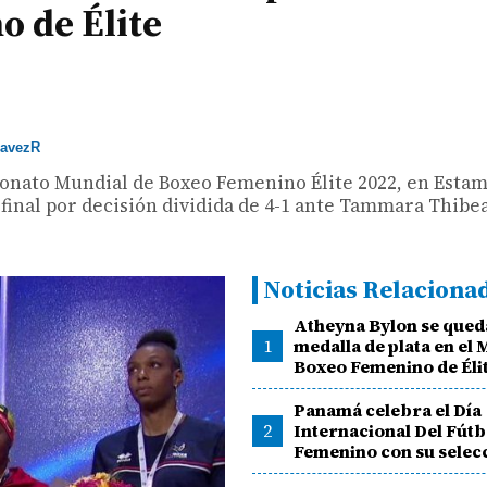
 de Élite
avezR
eonato Mundial de Boxeo Femenino Élite 2022, en Estam
n final por decisión dividida de 4-1 ante Tammara Thibe
Noticias Relaciona
Atheyna Bylon se queda
1
medalla de plata en el 
Boxeo Femenino de Éli
Panamá celebra el Día
2
Internacional Del Fútb
Femenino con su selec