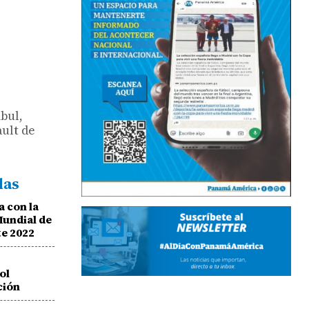
bul,
ault de
das
 con la
Mundial de
te 2022
ol
ción