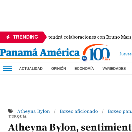
bum de Karol G tendrá colaboraciones con Bruno Mars, Drake,
TRENDING
Jueves
ACTUALIDAD
OPINIÓN
ECONOMÍA
VARIEDADES
Atheyna Bylon
Boxeo aficionado
Boxeo pa
/
/
TURQUÍA
Atheyna Bylon, sentimient