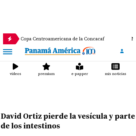
 la Copa Centroamericana de la Concacaf
Nathalee
videos
premium
e-papper
mis noticias
David Ortiz pierde la vesícula y parte
de los intestinos