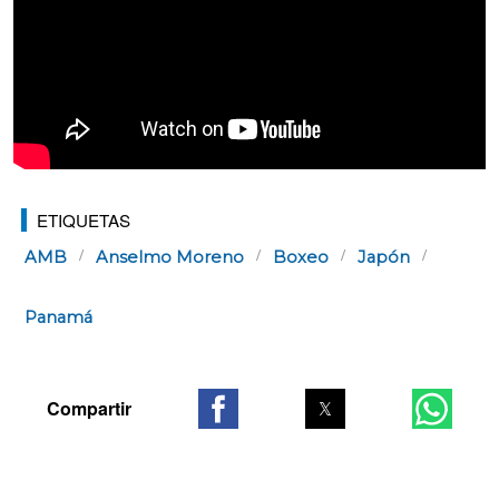
ETIQUETAS
AMB
Anselmo Moreno
Boxeo
Japón
Panamá