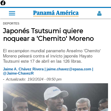
DEPORTES
Japonés Tsutsumi quiere
noquear a 'Chemito' Moreno
El excampéon mundial panameño Anselmo 'Chemito'
Moreno peleará contra el invicto japonés Hayato
Tsutsumi este 17 de abril en las 126 libras.
Jaime A. Chávez Rivera | jaime.chavez@epasa.com |
@Jaime-ChavezR
-
Actualizado:
19/2/2024 - 09:50 pm