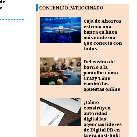
 de
e
CONTENIDO PATROCINADO
Caja de Ahorros
estrena una
banca en línea
más moderna
que conecta con
todos
Del casino de
barrio a la
pantalla: cómo
Crazy Time
cambió las
apuestas online
¿Cómo
construyen
autoridad
digital las
agencias líderes
de Digital PR en
la era post-link?