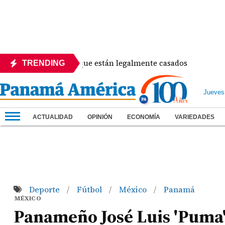
urra anuncian que están legalmente casados
Luis 
TRENDING
Jueves
ACTUALIDAD
OPINIÓN
ECONOMÍA
VARIEDADES
Deporte
Fútbol
México
Panamá
/
/
/
MÉXICO
Panameño José Luis 'Puma