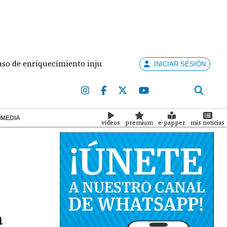
enriquecimiento injustificado
Panameño muere en c
INICIAR SESIÓN
IMEDIA
videos
premium
e-papper
mis noticias
a