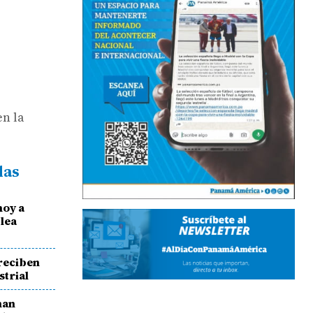
en la
das
hoy a
blea
reciben
strial
han