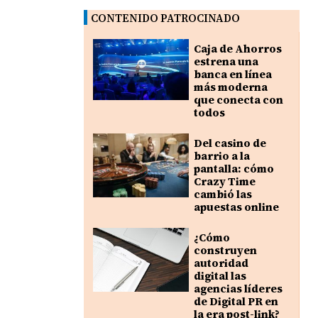
CONTENIDO PATROCINADO
Caja de Ahorros
estrena una
banca en línea
más moderna
que conecta con
todos
Del casino de
barrio a la
pantalla: cómo
Crazy Time
cambió las
apuestas online
¿Cómo
construyen
autoridad
digital las
agencias líderes
de Digital PR en
la era post-link?