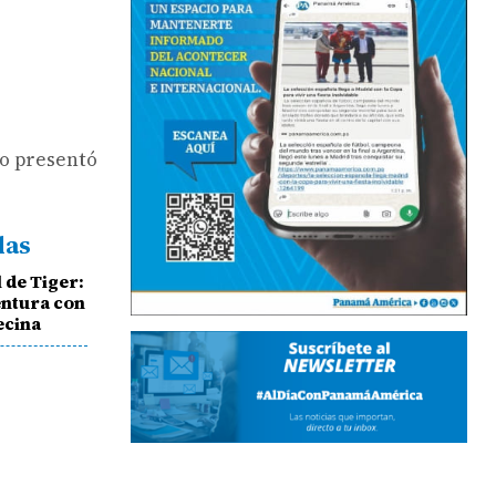
do presentó
das
 de Tiger:
entura con
ecina