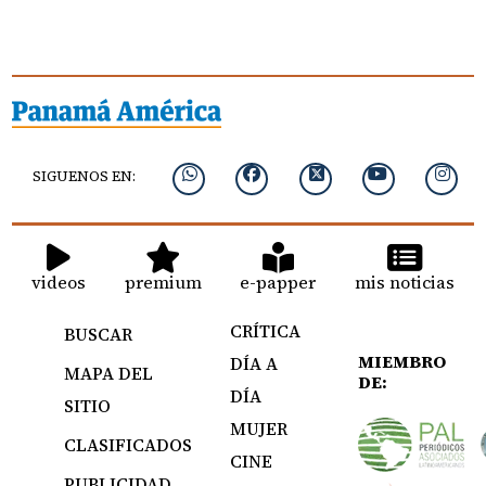
SIGUENOS EN:
videos
premium
e-papper
mis noticias
CRÍTICA
BUSCAR
MIEMBRO
DÍA A
MAPA DEL
DE:
DÍA
SITIO
MUJER
CLASIFICADOS
CINE
PUBLICIDAD