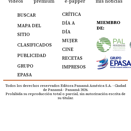
videos
premium
e-papper
mis noticias
CRÍTICA
BUSCAR
MIEMBRO
DÍA A
MAPA DEL
DE:
DÍA
SITIO
MUJER
CLASIFICADOS
CINE
PUBLICIDAD
RECETAS
GRUPO
IMPRESOS
EPASA
Todos los derechos reservados Editora Panamá América S.A. - Ciudad
de Panamá - Panamá 2026.
Prohibida su reproducción total o parcial, sin autorización escrita de
su titular.