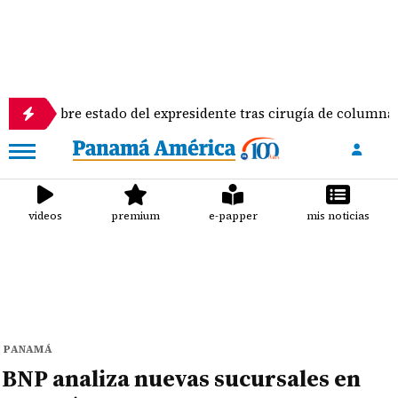
e estado del expresidente tras cirugía de columna
I
videos
premium
e-papper
mis noticias
PANAMÁ
BNP analiza nuevas sucursales en