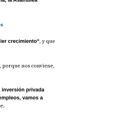
ia, la Asamblea
es
, y que
ier crecimiento”
a, porque nos conviene,
a
inversión privada
empleos, vamos a
e.