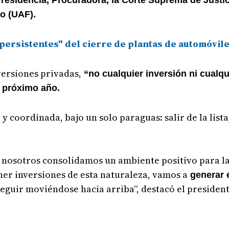
residencia, Procuradora, la Corte Suprema de Justic
ro (UAF).
"persistentes" del cierre de plantas de automóvil
versiones privadas,
“no cualquier inversión ni cualqu
el próximo año.
 coordinada, bajo un solo paraguas: salir de la list
si nosotros consolidamos un ambiente positivo para l
er inversiones de esta naturaleza, vamos a
generar 
seguir moviéndose hacia arriba”, destacó el president