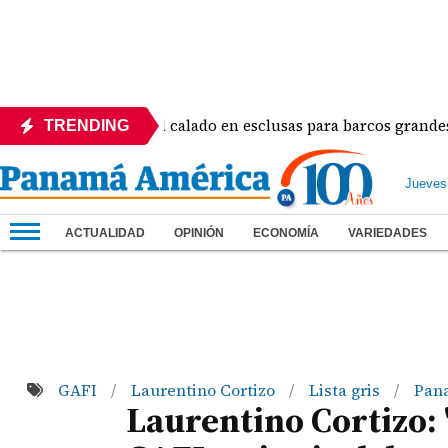
namá ajustará el calado en esclusas para barcos grandes sin re
TRENDING
Jueves
ACTUALIDAD
OPINIÓN
ECONOMÍA
VARIEDADES
GAFI
Laurentino Cortizo
Lista gris
Pan
/
/
/
Laurentino Cortizo: 'l