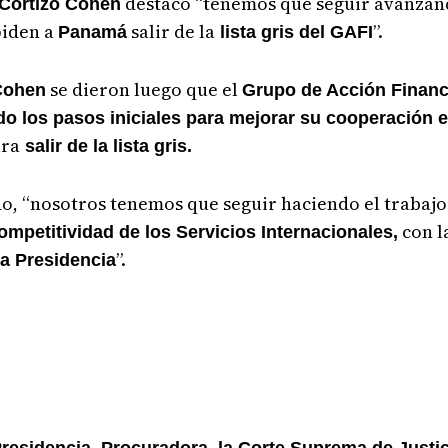
destacó “tenemos que seguir avanzan
 Cortizo Cohen
piden a
salir de la
”.
Panamá
lista gris del GAFI
se dieron luego que el
 Cohen
Grupo de Acción Financi
 los pasos iniciales para mejorar su cooperación en
ara
salir de la lista gris.
do, “nosotros tenemos que seguir haciendo el trabaj
con l
mpetitividad de los Servicios Internacionales,
”.
la Presidencia