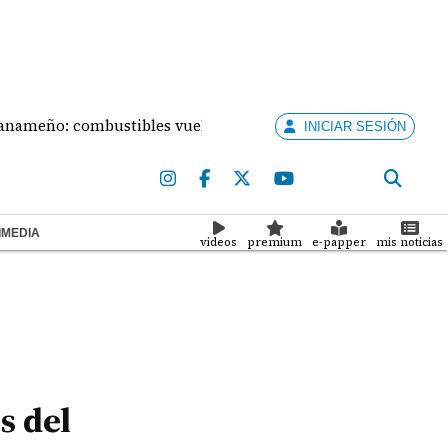
ño: combustibles vuelven a subir este viernes
Fisc
INICIAR SESIÓN
IMEDIA
videos
premium
e-papper
mis noticias
s del