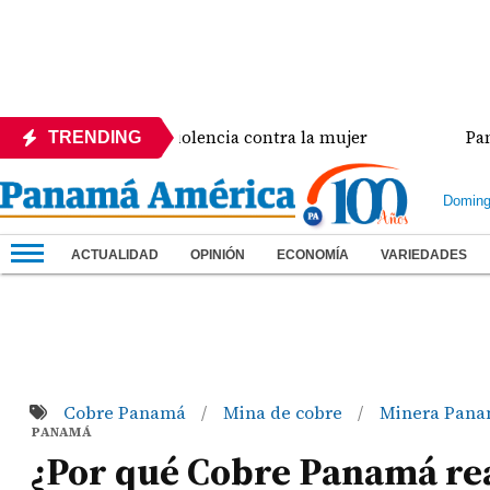
cia crisis de violencia contra la mujer
Panamá amp
TRENDING
Doming
ACTUALIDAD
OPINIÓN
ECONOMÍA
VARIEDADES
Cobre Panamá
Mina de cobre
Minera Pan
/
/
PANAMÁ
¿Por qué Cobre Panamá rea