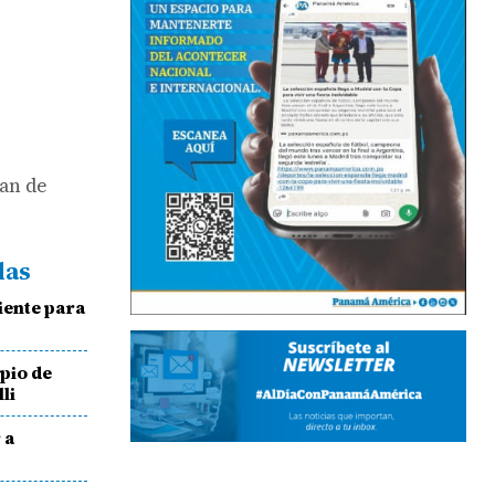
lan de
das
iente para
pio de
li
 a