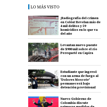
LO MÁS VISTO
¡Radiografía del crimen
en Colón! Revelan más de
4 mil delitos y 59
homicidios en lo que va
del año
Levantan nuevo puente
de $900 mil sobre el río
Perequeté en Capira
Estudiante que ingresó
con un arma de fuego al
'Dolores Moscote'
permanecerá bajo
detención provisional
Nuevo Gobierno de
Colombia discute
primeras medidas de