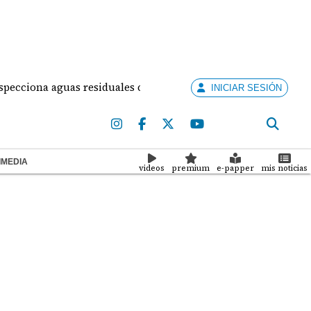
ciona aguas residuales colapsadas en Panamá Oeste: una crisi
INICIAR SESIÓN
IMEDIA
videos
premium
e-papper
mis noticias