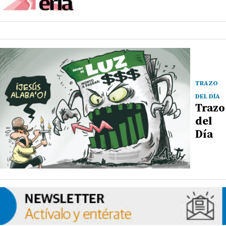
TRAZO
DEL DÍA
Trazo
del
Día