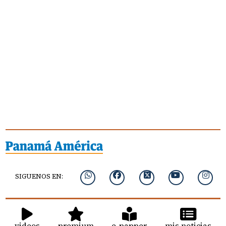
SIGUENOS EN:
videos
premium
e-papper
mis noticias