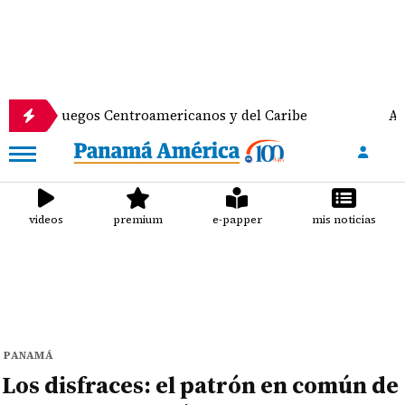
egos Centroamericanos y del Caribe
Anuncian despl
videos
premium
e-papper
mis noticias
PANAMÁ
Los disfraces: el patrón en común de