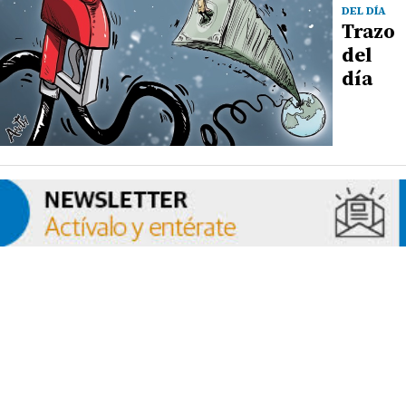
DEL DÍA
Trazo
del
día